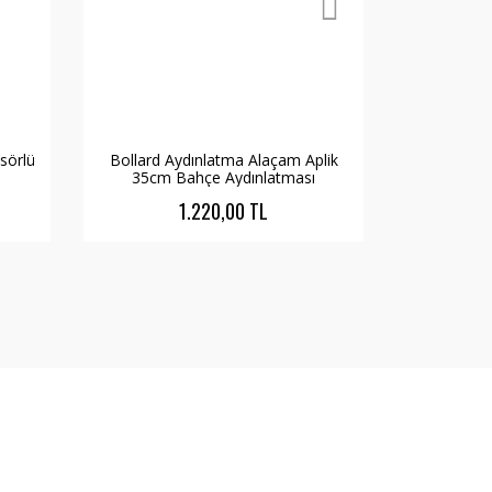
sörlü
Bollard Aydınlatma Alaçam Aplik
Bollard A
35cm Bahçe Aydınlatması
Duvar Apli
1.220,00 TL