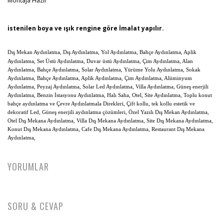
Montaja Hazır
istenilen boya ve ışık rengine göre İmalat yapılır.
Dış Mekan Aydınlatma, Dış Aydınlatma, Yol Aydınlatma, Bahçe Aydınlatma, Aplik
Aydınlatma, Set Üstü Aydınlatma, Duvar üstü Aydınlatma, Çim Aydınlatma, Alan
Aydınlatma, Bahçe Aydınlatma, Solar Aydınlatma, Yürüme Yolu Aydınlatma, Sokak
Aydınlatma, Bahçe Aydınlatma, Aplik Aydınlatma, Çim Aydınlatma, Alüminyum
Aydınlatma, Peyzaj Aydınlatma, Solar Led Aydınlatma, Villa Aydınlatma, Güneş enerjili
Aydınlatma, Benzin İstasyonu Aydınlatma, Halı Saha, Otel, Site Aydınlatma, Toplu konut
bahçe aydınlatma ve Çevre Aydınlatmala Direkleri, Çift kollu, tek kollu estetik ve
dekoratif Led, Güneş enerjili aydınlatma çözümleri,
Özel Yazılı Dış Mekan Aydınlatma,
Otel Dış Mekana Aydınlatma, Villa Dış Mekana Aydınlatma, Site Dış Mekana Aydınlatma,
Konut Dış Mekana Aydınlatma, Cafe Dış Mekana Aydınlatma, Restaurant Dış Mekana
Aydınlatma,
YORUMLAR
SORU & CEVAP