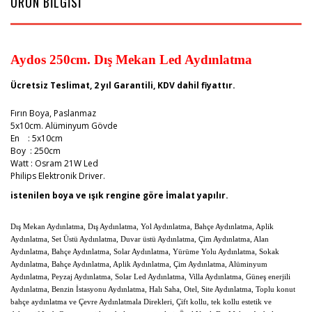
ÜRÜN BİLGİSİ
Aydos 250cm. Dış Mekan Led Aydınlatma
Ücretsiz Teslimat, 2 yıl Garantili, KDV dahil fiyattır.
Fırın Boya, Paslanmaz
5x10cm. Alüminyum Gövde
En : 5x10cm
Boy : 250cm
Watt : Osram 21W Led
Philips Elektronik Driver.
istenilen boya ve ışık rengine göre İmalat yapılır.
Dış Mekan Aydınlatma, Dış Aydınlatma, Yol Aydınlatma, Bahçe Aydınlatma, Aplik
Aydınlatma, Set Üstü Aydınlatma, Duvar üstü Aydınlatma, Çim Aydınlatma, Alan
Aydınlatma, Bahçe Aydınlatma, Solar Aydınlatma, Yürüme Yolu Aydınlatma, Sokak
Aydınlatma, Bahçe Aydınlatma, Aplik Aydınlatma, Çim Aydınlatma, Alüminyum
Aydınlatma, Peyzaj Aydınlatma, Solar Led Aydınlatma, Villa Aydınlatma, Güneş enerjili
Aydınlatma, Benzin İstasyonu Aydınlatma, Halı Saha, Otel, Site Aydınlatma, Toplu konut
bahçe aydınlatma ve Çevre Aydınlatmala Direkleri, Çift kollu, tek kollu estetik ve