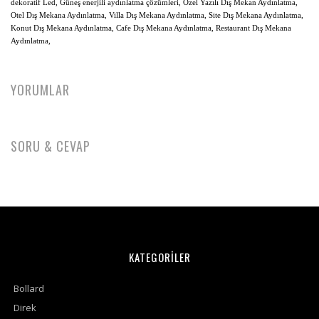
dekoratif Led, Güneş enerjili aydınlatma çözümleri,
Özel Yazılı Dış Mekan Aydınlatma,
Otel Dış Mekana Aydınlatma, Villa Dış Mekana Aydınlatma, Site Dış Mekana Aydınlatma,
Konut Dış Mekana Aydınlatma, Cafe Dış Mekana Aydınlatma, Restaurant Dış Mekana
Aydınlatma,
YORUMLAR
SORU & CEVAP
KATEGORİLER
Bollard
Direk