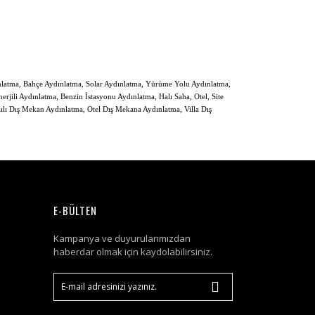
nlatma, Bahçe Aydınlatma, Solar Aydınlatma, Yürüme Yolu Aydınlatma,
jili Aydınlatma, Benzin İstasyonu Aydınlatma, Halı Saha, Otel, Site
ılı Dış Mekan Aydınlatma, Otel Dış Mekana Aydınlatma, Villa Dış
E-BÜLTEN
Kampanya ve duyurularımızdan
haberdar olmak için kaydolabilirsiniz.