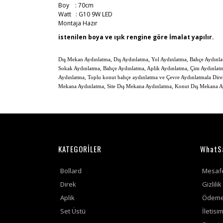
Boy
: 70cm
Watt : G10 9W LED
Montaja Hazır
istenilen boya ve ışık rengine göre İmalat yapılır.
Dış Mekan Aydınlatma, Dış Aydınlatma, Yol Aydınlatma, Bahçe Aydınla
Sokak Aydınlatma, Bahçe Aydınlatma, Aplik Aydınlatma, Çim Aydınlatma
Aydınlatma, Toplu konut bahçe aydınlatma ve Çevre Aydınlatmala Direkler
Mekana Aydınlatma, Site Dış Mekana Aydınlatma, Konut Dış Mekana Ay
KATEGORİLER
WhatS
Bollard
Mesafe
Direk
Gizlili
Aplik
Ödeme 
Set Üstü
İletisi