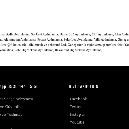
tma, Aplik Aydınlatma, Set Üstü Aydınlatma, Duvar üstü Aydınlatma, Çim Aydınlatma, Alan Aydı
, Alüminyum Aydınlatma, Peyzaj Aydınlatma, Solar Led Aydınlatma, Villa Aydınlatma, Güneş ener
i, Çift kollu, tek kollu estetik ve dekoratif Led, Güneş enerjili aydınlatma çözümleri,
Özel Yaz
dınlatma, Cafe Dış Mekana Aydınlatma, Restaurant Dış Mekana Aydınlatma,
app 0530 144 55 56
BİZİ TAKİP EDİN
li Satış Sözleşmesi
Facebook
k ve Güvenlik
Twitter
ve Teslimat
Instagram
m
Youtube