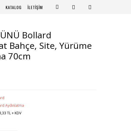
KATALOG
İLETİŞİM
ÜNÜ Bollard
at Bahçe, Site, Yürüme
ma 70cm
ard
ard Aydınlatma
3,33 TL + KDV